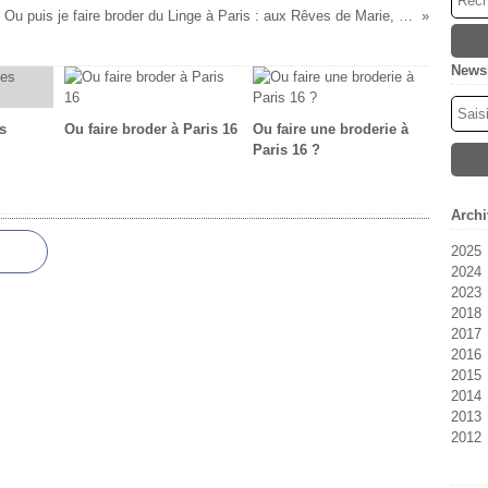
Ou puis je faire broder du Linge à Paris : aux Rêves de Marie, nous brodons tout votre linge, celui de la boutique et le votre
Newsl
s
Ou faire broder à Paris 16
Ou faire une broderie à
Paris 16 ?
Archi
2025
2024
Oc
2023
M
Fé
2018
Fé
Se
2017
Ja
Ju
2016
Ju
D
2015
Ma
N
D
2014
Av
Oc
N
D
2013
M
Se
Oc
N
D
2012
Fé
Ao
Se
Oc
N
D
Ja
Ju
Ao
Se
Oc
N
D
Ju
Ju
Ju
Se
Oc
N