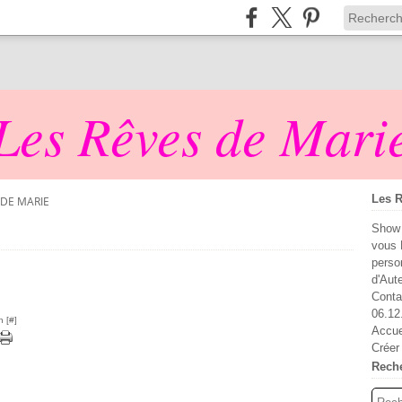
Les Rêves de Mari
Les R
 DE MARIE
Show 
vous 
perso
d'Aut
Conta
06.12
n [
#
]
Accue
Créer
Rech