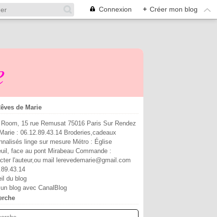
Connexion
+
Créer mon blog
e
êves de Marie
Room, 15 rue Remusat 75016 Paris Sur Rendez
Marie : 06.12.89.43.14 Broderies,cadeaux
nnalisés linge sur mesure Métro : Église
euil, face au pont Mirabeau Commande :
cter l'auteur,ou mail lerevedemarie@gmail.com
.89.43.14
il du blog
 un blog avec CanalBlog
erche