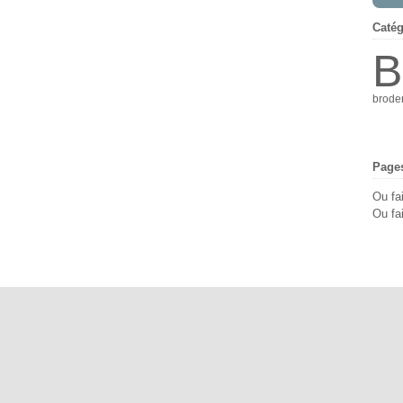
Catég
B
brode
Page
Ou fa
Ou fai