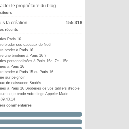
i
in
in
ût
ptembre
tobre
(6)
(4)
(9)
(5)
(13)
(8)
acter le propriétaire du blog
ril
i
i
illet
ût
ptembre
(6)
(11)
(3)
(7)
(8)
(18)
siteurs
ars
ril
ril
in
illet
ût
(12)
(7)
(6)
(10)
(2)
(1)
vrier
ars
ars
i
in
illet
(10)
(5)
(4)
(7)
(29)
(9)
is la création
155 318
nvier
vrier
vrier
ril
i
in
(15)
(38)
(12)
(5)
(6)
(5)
les récents
nvier
nvier
ars
ril
i
(52)
(17)
(14)
(2)
(8)
vrier
ars
ril
(25)
(19)
(24)
ries Paris 16
nvier
vrier
(12)
(18)
ire broder ses cadeaux de Noël
nvier
(19)
ire broder à Paris 16
ire une broderie à Paris 16 ?
ries personnalisées à Paris 16e -7e - 15e
ries à Paris 16
ire broder à Paris 15 ou Paris 16
ie sur peignoir
ux de naissance Brodés
ries à Paris 16 Broderies de vos tabliers d'école
cuisine,je brode votre linge Appeler Marie
.89.43.14
iers commentaires