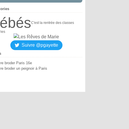
ories
ébés
C'est la rentrée des classes
ries
Suivre @pgayette
s
ire broder Paris 16e
re broder un peignoir à Paris