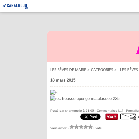
LES RÊVES DE MARIE
>
CATEGORIES
>
- LES RÊVES
18 mars 2015
Posté par chanterrelle à 23:05 -
Commentaires [
…
]
- Permalie
Vous aimez ?
0 vote