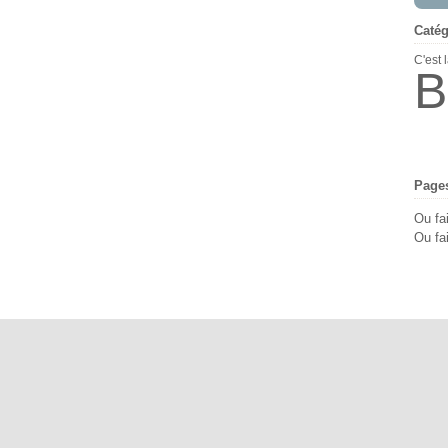
Catég
C'est 
B
Page
Ou fa
Ou fai