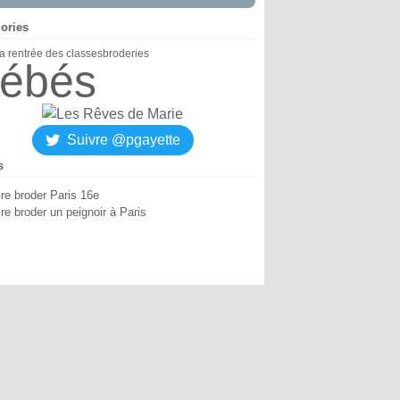
ories
la rentrée des classes
broderies
ébés
Suivre @pgayette
s
ire broder Paris 16e
re broder un peignoir à Paris