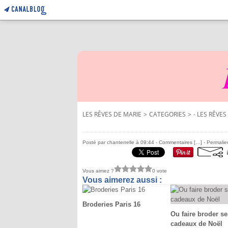
LES RÊVES DE MARIE
>
CATEGORIES
>
- LES RÊVES
Posté par chanterrelle à 09:44 -
Commentaires [
…
]
- Permalie
Vous aimez ?
0 vote
Vous aimerez aussi :
Broderies Paris 16
Ou faire broder se
cadeaux de Noël