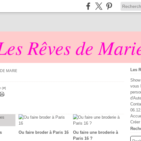
Les Rêves de Mari
Les R
 DE MARIE
Show 
vous 
n [
#
]
perso
d'Aut
Conta
06.12
Accue
Créer
Rech
s
Ou faire broder à Paris 16
Ou faire une broderie à
Paris 16 ?