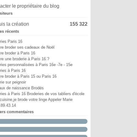
i
in
in
ût
ptembre
tobre
(6)
(4)
(9)
(5)
(13)
(8)
acter le propriétaire du blog
ril
i
i
illet
ût
ptembre
(6)
(11)
(3)
(7)
(8)
(18)
siteurs
ars
ril
ril
in
illet
ût
(12)
(7)
(6)
(10)
(2)
(1)
vrier
ars
ars
i
in
illet
(10)
(5)
(4)
(7)
(29)
(9)
is la création
155 322
nvier
vrier
vrier
ril
i
in
(15)
(38)
(12)
(5)
(6)
(5)
les récents
nvier
nvier
ars
ril
i
(52)
(17)
(14)
(2)
(8)
vrier
ars
ril
(25)
(19)
(24)
ries Paris 16
nvier
vrier
(12)
(18)
ire broder ses cadeaux de Noël
nvier
(19)
ire broder à Paris 16
ire une broderie à Paris 16 ?
ries personnalisées à Paris 16e -7e - 15e
ries à Paris 16
ire broder à Paris 15 ou Paris 16
ie sur peignoir
ux de naissance Brodés
ries à Paris 16 Broderies de vos tabliers d'école
cuisine,je brode votre linge Appeler Marie
.89.43.14
iers commentaires