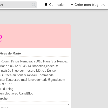
Connexion
+
Créer mon blog
e
êves de Marie
Room, 15 rue Remusat 75016 Paris Sur Rendez
Marie : 06.12.89.43.14 Broderies,cadeaux
nnalisés linge sur mesure Métro : Église
euil, face au pont Mirabeau Commande :
cter l'auteur,ou mail lerevedemarie@gmail.com
.89.43.14
il du blog
 un blog avec CanalBlog
erche