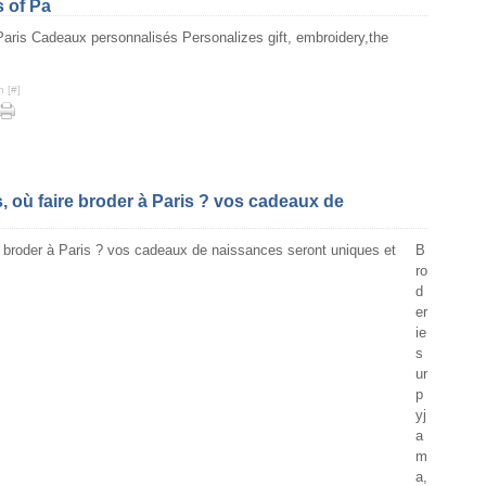
s of Pa
n [
#
]
 où faire broder à Paris ? vos cadeaux de
B
ro
d
er
ie
s
ur
p
yj
a
m
a,