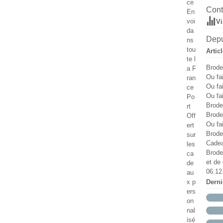
ce
Ma
Ju
Ju
Ao
Se
Oc
Cont
En
Av
Ma
Ma
Ju
Ao
Se
voi
Vi
M
Av
Av
Ju
Ju
Ao
da
Fé
M
M
Ma
Ju
Ju
Depu
ns
Ja
Fé
Fé
Av
Ma
Ju
tou
Artic
Ja
Ja
M
Av
Ma
te l
Fé
M
Av
Brode
a F
Ja
Fé
Ou fa
ran
Ja
Ou fa
ce
Ou fa
Po
Brode
rt
Brode
Off
Ou fa
ert
Broder
sur
Cadea
les
Brode
ca
et de 
de
06.12
au
x p
Dern
ers
on
nal
isé