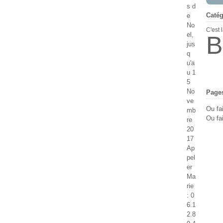
s d
Catég
e
No
C'est 
el,
B
jus
q
u'a
u 1
5
No
Page
ve
Ou fa
mb
Ou fai
re
20
17
Ap
pel
er
Ma
rie
: 0
6.1
2.8