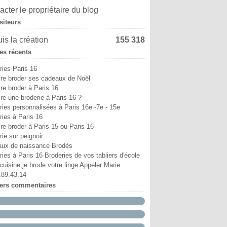
i
in
in
ût
ptembre
tobre
(6)
(4)
(9)
(5)
(13)
(8)
acter le propriétaire du blog
ril
i
i
illet
ût
ptembre
(6)
(11)
(3)
(7)
(8)
(18)
siteurs
ars
ril
ril
in
illet
ût
(12)
(7)
(6)
(10)
(2)
(1)
vrier
ars
ars
i
in
illet
(10)
(5)
(4)
(7)
(29)
(9)
is la création
155 318
nvier
vrier
vrier
ril
i
in
(15)
(38)
(12)
(5)
(6)
(5)
les récents
nvier
nvier
ars
ril
i
(52)
(17)
(14)
(2)
(8)
vrier
ars
ril
(25)
(19)
(24)
ries Paris 16
nvier
vrier
(12)
(18)
ire broder ses cadeaux de Noël
nvier
(19)
ire broder à Paris 16
ire une broderie à Paris 16 ?
ries personnalisées à Paris 16e -7e - 15e
ries à Paris 16
ire broder à Paris 15 ou Paris 16
ie sur peignoir
ux de naissance Brodés
ries à Paris 16 Broderies de vos tabliers d'école
cuisine,je brode votre linge Appeler Marie
.89.43.14
iers commentaires