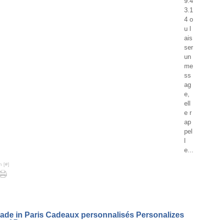
9.4
3.1
4 o
u l
ais
ser
un
me
ss
ag
e,
ell
e r
ap
pel
l
e...
n [
#
]
Made in Paris Cadeaux personnalisés Personalizes