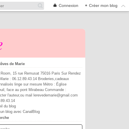
Connexion
+
Créer mon blog
e
êves de Marie
Room, 15 rue Remusat 75016 Paris Sur Rendez
Marie : 06.12.89.43.14 Broderies,cadeaux
nnalisés linge sur mesure Métro : Église
euil, face au pont Mirabeau Commande :
cter l'auteur,ou mail lerevedemarie@gmail.com
.89.43.14
il du blog
 un blog avec CanalBlog
erche