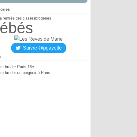
ories
la rentrée des classes
broderies
ébés
Suivre @pgayette
s
ire broder Paris 16e
re broder un peignoir à Paris