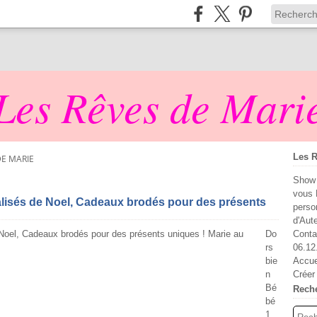
Les Rêves de Mari
Les R
DE MARIE
Show 
vous 
lisés de Noel, Cadeaux brodés pour des présents
perso
d'Aut
Do
Conta
rs
06.12
bie
Accue
n
Créer
Bé
Rech
bé
1,