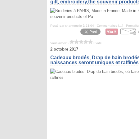
gift, embroidery,the souvenir product
Posté par chanterrelle à 23:04 -
Commentaires [
…
]
- Permalie
Vous aimez ?
0 vote
2 octobre 2017
Cadeaux brodés, Drap de bain brodés,
naissances seront uniques et raffinés