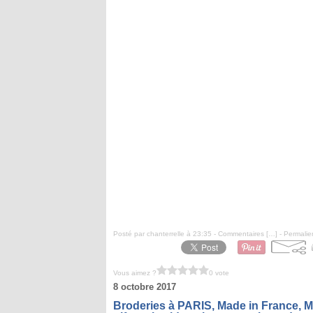
Posté par chanterrelle à 23:35 -
Commentaires [
…
]
- Permalie
Vous aimez ?
0 vote
8 octobre 2017
Broderies à PARIS, Made in France, 