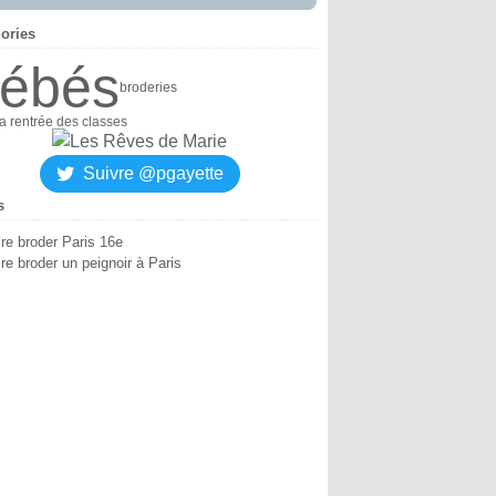
ories
ébés
broderies
la rentrée des classes
Suivre @pgayette
s
ire broder Paris 16e
re broder un peignoir à Paris