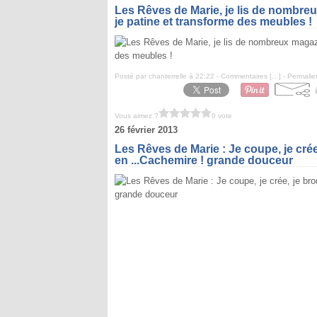
Les Rêves de Marie, je lis de nombreu
je patine et transforme des meubles !
Posté par chanterrelle à 22:22 -
Commentaires [
…
]
- Permalie
Vous aimez ?
0 vote
26 février 2013
Les Rêves de Marie : Je coupe, je crée,
en ...Cachemire ! grande douceur