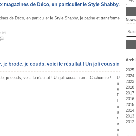
x magazines de Déco, en particulier le Style Shabby,
Newsl
n [
#
]
Archi
 je brode, je couds, voici le résultat ! Un joli coussin
2025
2024
Oc
U
2023
M
Fé
n
2018
Fé
Se
e
2017
Ja
Ju
F
2016
Ju
D
l
2015
Ma
N
D
e
2014
Av
Oc
N
D
u
2013
M
Se
Oc
N
D
r
2012
Fé
Ao
Se
Oc
N
D
e
Ja
Ju
Ao
Se
Oc
N
D
n
Ju
Ju
Ju
Se
Oc
N
li