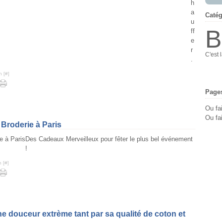
h
a
Catég
u
B
ff
e
r
C'est 
.
n [
#
]
Page
Ou fa
Ou fai
 Broderie à Paris
Des Cadeaux Merveilleux pour fêter le plus bel événement
!
 [
#
]
ne douceur extrème tant par sa qualité de coton et