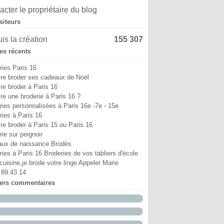
i
in
in
ût
ptembre
tobre
(6)
(4)
(9)
(5)
(13)
(8)
acter le propriétaire du blog
ril
i
i
illet
ût
ptembre
(6)
(11)
(3)
(7)
(8)
(18)
siteurs
ars
ril
ril
in
illet
ût
(12)
(7)
(6)
(10)
(2)
(1)
vrier
ars
ars
i
in
illet
(10)
(5)
(4)
(7)
(29)
(9)
is la création
155 307
nvier
vrier
vrier
ril
i
in
(15)
(38)
(12)
(5)
(6)
(5)
les récents
nvier
nvier
ars
ril
i
(52)
(17)
(14)
(2)
(8)
vrier
ars
ril
(25)
(19)
(24)
ries Paris 16
nvier
vrier
(12)
(18)
ire broder ses cadeaux de Noël
nvier
(19)
ire broder à Paris 16
ire une broderie à Paris 16 ?
ries personnalisées à Paris 16e -7e - 15e
ries à Paris 16
ire broder à Paris 15 ou Paris 16
ie sur peignoir
ux de naissance Brodés
ries à Paris 16 Broderies de vos tabliers d'école
cuisine,je brode votre linge Appeler Marie
.89.43.14
iers commentaires