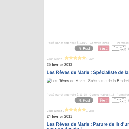
Posté par chanterrelle à 23:19 -
Commentaires [
…
]
- Permalie
Vous aimez ?
1 vote
25 février 2013
Les Rêves de Marie : Spécialiste de la
Posté par chanterrelle à 11:58 -
Commentaires [
…
]
- Permalien
Vous aimez ?
1 vote
24 février 2013
Les Rêves de Marie : Parure de lit d'u
par son dessin !