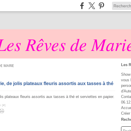
Les Rêves de Mari
Les R
DE MARIE
Show 
vous 
, de jolis plateaux fleuris assortis aux tasses à thé
perso
d'Aut
Conta
06.12
n [
#
]
Accue
Créer
Rech