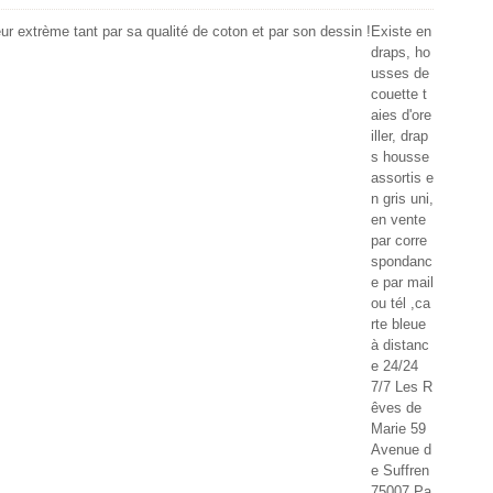
Existe en
draps, ho
usses de
couette t
aies d'ore
iller, drap
s housse
assortis e
n gris uni,
en vente
par corre
spondanc
e par mail
ou tél ,ca
rte bleue
à distanc
e 24/24
7/7 Les R
êves de
Marie 59
Avenue d
e Suffren
75007 Pa