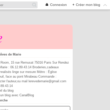
Connexion
+
Créer mon blog
e
êves de Marie
Room, 15 rue Remusat 75016 Paris Sur Rendez
Marie : 06.12.89.43.14 Broderies,cadeaux
nnalisés linge sur mesure Métro : Église
euil, face au pont Mirabeau Commande :
cter l'auteur,ou mail lerevedemarie@gmail.com
.89.43.14
il du blog
 un blog avec CanalBlog
erche