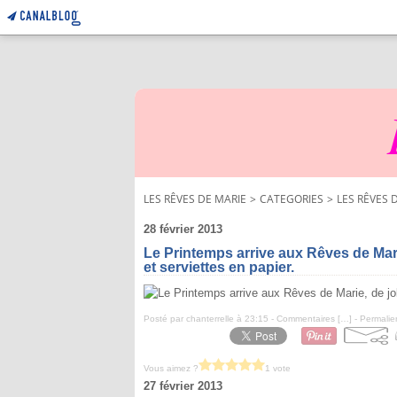
LES RÊVES DE MARIE
>
CATEGORIES
>
LES RÊVES 
28 février 2013
Le Printemps arrive aux Rêves de Marie
et serviettes en papier.
Posté par chanterrelle à 23:15 -
Commentaires [
…
]
- Permalie
Vous aimez ?
1 vote
27 février 2013