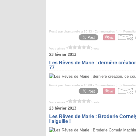
Posté par chanterrelle à 16:33 -
Commentaires [
…
]
- Permalie
Vous aimez ?
0 vote
23 février 2013
Les Rêves de Marie : dernière création
77
Posté par chanterrelle à 10:00 -
Commentaires [
…
]
- Permalie
Vous aimez ?
0 vote
23 février 2013
Les Rêves de Marie : Broderie Cornely
l'aiguille !