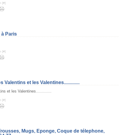
n [
#
]
 à Paris
n [
#
]
alentins et les Valentines.............
n [
#
]
.Trousses, Mugs, Eponge, Coque de télephone,