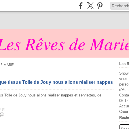
Les Rêves de Mari
Les R
DE MARIE
Show 
vous 
ue tissus Toile de Jouy nous allons réaliser nappes
perso
d'Aut
Conta
06.12
Accue
n [
#
]
Créer
Rech