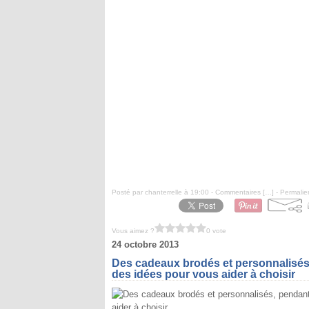
Posté par chanterrelle à 19:00 -
Commentaires [
…
]
- Permalie
Vous aimez ?
0 vote
24 octobre 2013
Des cadeaux brodés et personnalisés,
des idées pour vous aider à choisir