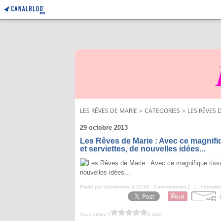
LES RÊVES DE MARIE
>
CATEGORIES
>
LES RÊVES 
29 octobre 2013
Les Rêves de Marie : Avec ce magnifiq
et serviettes, de nouvelles idées...
Posté par chanterrelle à 22:59 -
Commentaires [
…
]
- Permalie
Vous aimez ?
0 vote