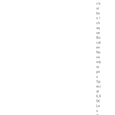
c'e
st
bo
n !
ch
aq
ue
Bo
cal
en
No
ve
mb
re
pri
x
Sp
éci
al
6,9
5€
Le
s