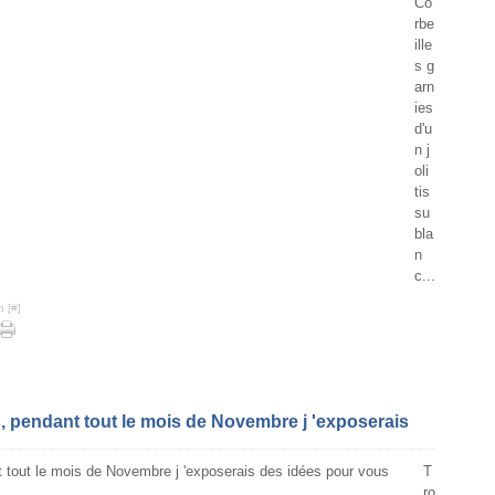
Co
rbe
ille
s g
arn
ies
d'u
n j
oli
tis
su
bla
n
c...
n [
#
]
 pendant tout le mois de Novembre j 'exposerais
T
ro