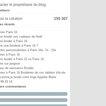
i
in
in
ût
ptembre
tobre
(6)
(4)
(9)
(5)
(13)
(8)
acter le propriétaire du blog
ril
i
i
illet
ût
ptembre
(6)
(11)
(3)
(7)
(8)
(18)
siteurs
ars
ril
ril
in
illet
ût
(12)
(7)
(6)
(10)
(2)
(1)
vrier
ars
ars
i
in
illet
(10)
(5)
(4)
(7)
(29)
(9)
is la création
155 307
nvier
vrier
vrier
ril
i
in
(15)
(38)
(12)
(5)
(6)
(5)
les récents
nvier
nvier
ars
ril
i
(52)
(17)
(14)
(2)
(8)
vrier
ars
ril
(25)
(19)
(24)
ries Paris 16
nvier
vrier
(12)
(18)
ire broder ses cadeaux de Noël
nvier
(19)
ire broder à Paris 16
ire une broderie à Paris 16 ?
ries personnalisées à Paris 16e -7e - 15e
ries à Paris 16
ire broder à Paris 15 ou Paris 16
ie sur peignoir
ux de naissance Brodés
ries à Paris 16 Broderies de vos tabliers d'école
cuisine,je brode votre linge Appeler Marie
.89.43.14
iers commentaires