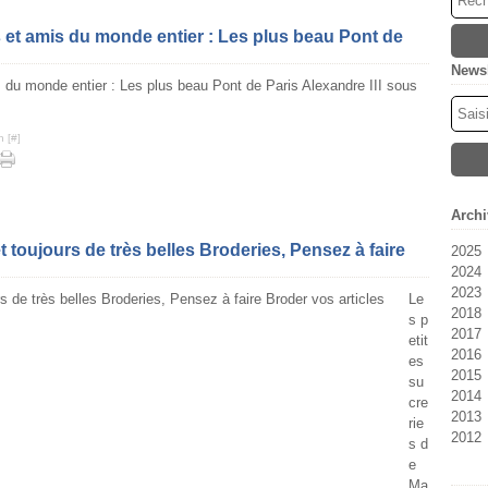
 et amis du monde entier : Les plus beau Pont de
Newsl
n [
#
]
Archi
toujours de très belles Broderies, Pensez à faire
2025
2024
Oc
2023
M
Fé
Le
2018
Fé
Se
s p
2017
Ja
Ju
etit
2016
Ju
D
es
2015
Ma
N
D
su
2014
Av
Oc
N
D
cre
2013
M
Se
Oc
N
D
rie
2012
Fé
Ao
Se
Oc
N
D
s d
Ja
Ju
Ao
Se
Oc
N
D
e
Ju
Ju
Ju
Se
Oc
N
Ma