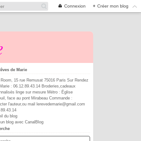
Connexion
+
Créer mon blog
e
êves de Marie
Room, 15 rue Remusat 75016 Paris Sur Rendez
Marie : 06.12.89.43.14 Broderies,cadeaux
nnalisés linge sur mesure Métro : Église
euil, face au pont Mirabeau Commande :
cter l'auteur,ou mail lerevedemarie@gmail.com
.89.43.14
il du blog
 un blog avec CanalBlog
erche