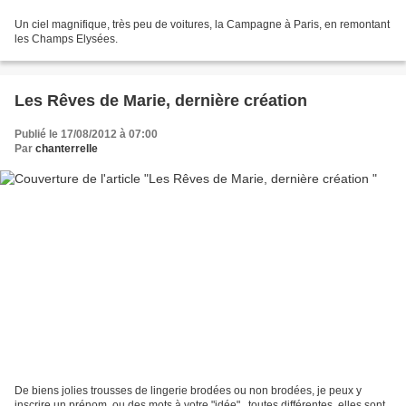
Un ciel magnifique, très peu de voitures, la Campagne à Paris, en remontant
les Champs Elysées.
Les Rêves de Marie, dernière création
Publié le 17/08/2012 à 07:00
Par
chanterrelle
De biens jolies trousses de lingerie brodées ou non brodées, je peux y
inscrire un prénom, ou des mots à votre "idée" , toutes différentes, elles sont