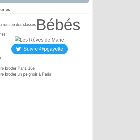
ories
Bébés
la rentrée des classes
ries
Suivre @pgayette
s
ire broder Paris 16e
re broder un peignoir à Paris