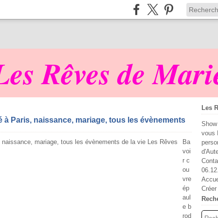
Les Rêves de Mari
Les R
é à Paris, naissance, mariage, tous les évènements
Show 
vous 
Ba
perso
voi
d'Aut
r c
Conta
ou
06.12
vre
Accue
ép
Créer
aul
Rech
e b
rod