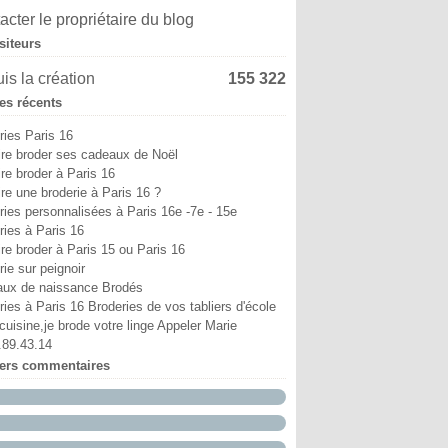
i
in
in
ût
ptembre
tobre
(6)
(4)
(9)
(5)
(13)
(8)
acter le propriétaire du blog
ril
i
i
illet
ût
ptembre
(6)
(11)
(3)
(7)
(8)
(18)
siteurs
ars
ril
ril
in
illet
ût
(12)
(7)
(6)
(10)
(2)
(1)
vrier
ars
ars
i
in
illet
(10)
(5)
(4)
(7)
(29)
(9)
is la création
155 322
nvier
vrier
vrier
ril
i
in
(15)
(38)
(12)
(5)
(6)
(5)
les récents
nvier
nvier
ars
ril
i
(52)
(17)
(14)
(2)
(8)
vrier
ars
ril
(25)
(19)
(24)
ries Paris 16
nvier
vrier
(12)
(18)
ire broder ses cadeaux de Noël
nvier
(19)
ire broder à Paris 16
ire une broderie à Paris 16 ?
ries personnalisées à Paris 16e -7e - 15e
ries à Paris 16
ire broder à Paris 15 ou Paris 16
ie sur peignoir
ux de naissance Brodés
ries à Paris 16 Broderies de vos tabliers d'école
cuisine,je brode votre linge Appeler Marie
.89.43.14
iers commentaires