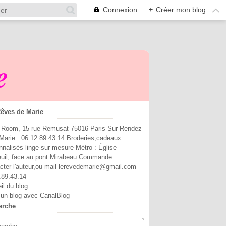
Connexion
+
Créer mon blog
e
êves de Marie
Room, 15 rue Remusat 75016 Paris Sur Rendez
Marie : 06.12.89.43.14 Broderies,cadeaux
nnalisés linge sur mesure Métro : Église
euil, face au pont Mirabeau Commande :
cter l'auteur,ou mail lerevedemarie@gmail.com
.89.43.14
il du blog
 un blog avec CanalBlog
erche