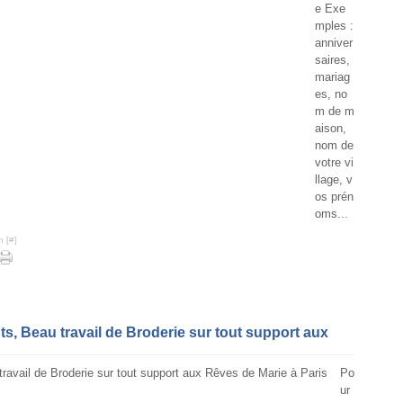
e Exe
mples :
anniver
saires,
mariag
es, no
m de m
aison,
nom de
votre vi
llage, v
os prén
oms...
n [
#
]
 Beau travail de Broderie sur tout support aux
Po
ur