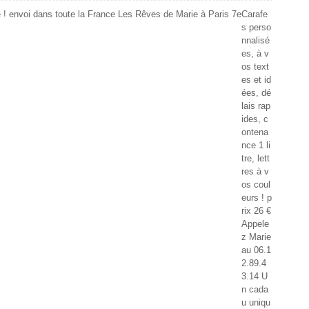
Carafe
s perso
nnalisé
es, à v
os text
es et id
ées, dé
lais rap
ides, c
ontena
nce 1 li
tre, lett
res à v
os coul
eurs ! p
rix 26 €
Appele
z Marie
au 06.1
2.89.4
3.14 U
n cada
u uniqu