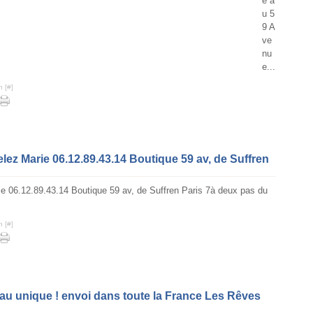
e a
u 5
9 A
ve
nu
e...
n [
#
]
elez Marie 06.12.89.43.14 Boutique 59 av, de Suffren
n [
#
]
u unique ! envoi dans toute la France Les Rêves