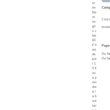
ur
en
Catég
bla
nc
C'est 
ou
gri
brode
s c
lair
60
€ fr
Page
ais
Ou fa
de
Ou fai
por
t 1
0 €
ou
a p
ren
dre
à l
a b
out
iqu