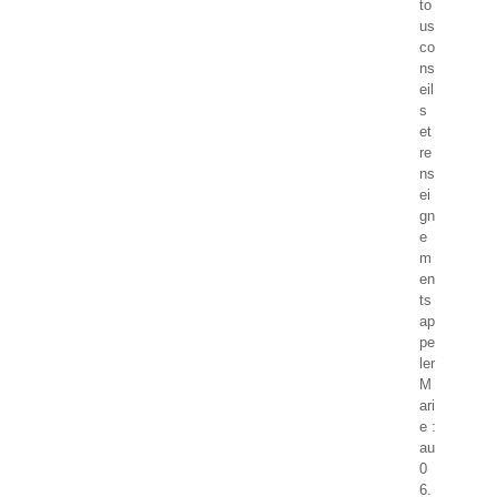
to
us
co
ns
eil
s
et
re
ns
ei
gn
e
m
en
ts
ap
pe
ler
M
ari
e :
au
0
6.