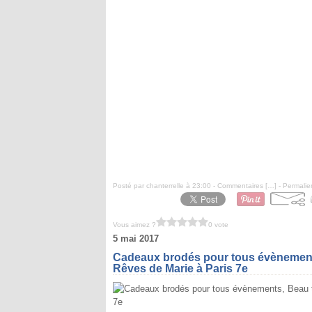
Posté par chanterrelle à 23:00 -
Commentaires [
…
]
- Permalie
Vous aimez ?
0 vote
5 mai 2017
Cadeaux brodés pour tous évènements,
Rêves de Marie à Paris 7e