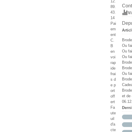
12.
Ma
Ju
Ju
Ao
Se
Oc
Cont
89.
Av
Ma
Ma
Ju
Ao
Se
43.
Vi
M
Av
Av
Ju
Ju
Ao
14
Fé
M
M
Ma
Ju
Ju
Depu
Pai
Ja
Fé
Fé
Av
Ma
Ju
em
Artic
Ja
Ja
M
Av
Ma
ent
Fé
M
Av
Brode
C.
Ja
Fé
Ou fa
B
Ja
Ou fa
en
Ou fa
voi
Brode
rap
Brode
ide
Ou fa
frai
Broder
s d
Cadea
e p
Brode
ort
et de 
off
06.12
ert
Fa
Dern
ute
uil
d'a
cte