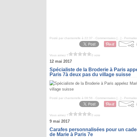
Posté par chanterrelle à 22:37 -
Commentaires [
…
]
- Permalie
Vous aimez ?
0 vote
12 mai 2017
Spécialiste de la Broderie à Paris app
Paris 7à deux pas du village suisse
Posté par chanterrelle à 08:56 -
Commentaires [
…
]
- Permalie
Vous aimez ?
0 vote
9 mai 2017
Carafes personnalisées pour un cadea
de Marie à Paris 7e