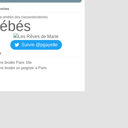
ories
la rentrée des classes
broderies
ébés
Suivre @pgayette
s
ire broder Paris 16e
re broder un peignoir à Paris