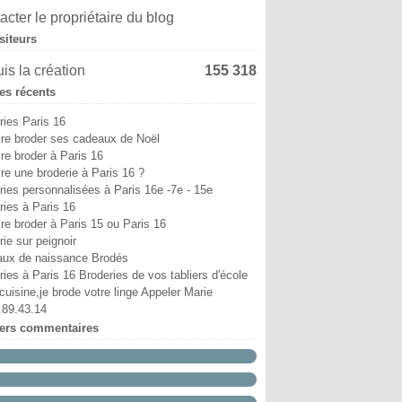
i
in
in
ût
ptembre
tobre
(6)
(4)
(9)
(5)
(13)
(8)
acter le propriétaire du blog
ril
i
i
illet
ût
ptembre
(6)
(11)
(3)
(7)
(8)
(18)
siteurs
ars
ril
ril
in
illet
ût
(12)
(7)
(6)
(10)
(2)
(1)
vrier
ars
ars
i
in
illet
(10)
(5)
(4)
(7)
(29)
(9)
is la création
155 318
nvier
vrier
vrier
ril
i
in
(15)
(38)
(12)
(5)
(6)
(5)
les récents
nvier
nvier
ars
ril
i
(52)
(17)
(14)
(2)
(8)
vrier
ars
ril
(25)
(19)
(24)
ries Paris 16
nvier
vrier
(12)
(18)
ire broder ses cadeaux de Noël
nvier
(19)
ire broder à Paris 16
ire une broderie à Paris 16 ?
ries personnalisées à Paris 16e -7e - 15e
ries à Paris 16
ire broder à Paris 15 ou Paris 16
ie sur peignoir
ux de naissance Brodés
ries à Paris 16 Broderies de vos tabliers d'école
cuisine,je brode votre linge Appeler Marie
.89.43.14
iers commentaires