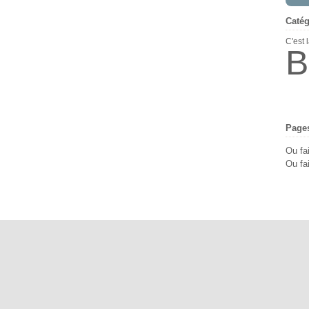
Catég
C'est 
B
Page
Ou fa
Ou fai