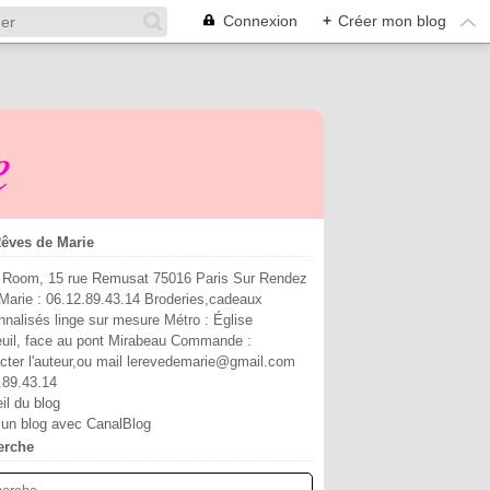
Connexion
+
Créer mon blog
e
êves de Marie
4 77
Room, 15 rue Remusat 75016 Paris Sur Rendez
Marie : 06.12.89.43.14 Broderies,cadeaux
nnalisés linge sur mesure Métro : Église
euil, face au pont Mirabeau Commande :
cter l'auteur,ou mail lerevedemarie@gmail.com
.89.43.14
il du blog
 un blog avec CanalBlog
erche