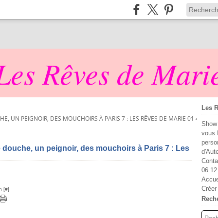
Les Rêves de Mari
Les R
, UN PEIGNOIR, DES MOUCHOIRS À PARIS 7 : LES RÊVES DE MARIE 01 45 67 6
Show 
vous 
perso
e douche, un peignoir, des mouchoirs à Paris 7 : Les
d'Aut
Conta
06.12
Accue
Créer
n [
#
]
Rech