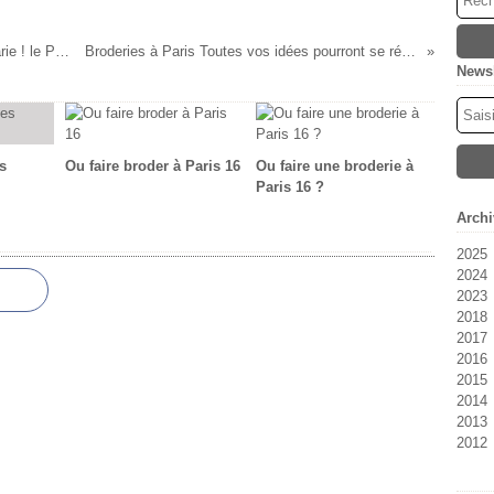
C'est déjà Noel à la Boutique Les Rêves de Marie ! le Père Noel charge sa hotte, Pensez à commander vos broderies
Broderies à Paris Toutes vos idées pourront se réaliser ^à la Boutique Les Rêves de Marie 01 45 67 64 77
Newsl
s
Ou faire broder à Paris 16
Ou faire une broderie à
Paris 16 ?
Archi
2025
2024
Oc
2023
M
Fé
2018
Fé
Se
2017
Ja
Ju
2016
Ju
D
2015
Ma
N
D
2014
Av
Oc
N
D
2013
M
Se
Oc
N
D
2012
Fé
Ao
Se
Oc
N
D
Ja
Ju
Ao
Se
Oc
N
D
Ju
Ju
Ju
Se
Oc
N