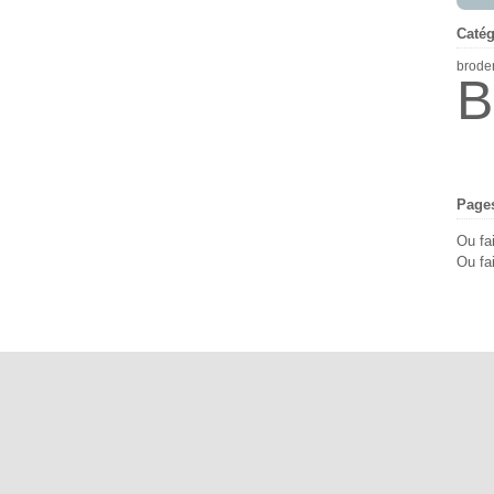
Catég
brode
B
Page
Ou fa
Ou fai