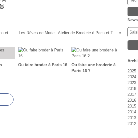
n [
#
]
Newsl
Les Rêves de Marie, Chantale Marie Deschamps et son équipe vous souhaitent un très Bon Noel, pleine de partage et rencontres
Les Rêves de Marie : Atelier de Broderie à Paris et Tricot fait main !Renseignez vous au 06 12 89 43 14 lesrevesdemarie@free.fr
Archi
s
Ou faire broder à Paris 16
Ou faire une broderie à
Paris 16 ?
2025
2024
Oc
2023
M
Fé
2018
Fé
Se
2017
Ja
Ju
2016
Ju
D
2015
Ma
N
D
2014
Av
Oc
N
D
2013
M
Se
Oc
N
D
2012
Fé
Ao
Se
Oc
N
D
Ja
Ju
Ao
Se
Oc
N
D
Ju
Ju
Ju
Se
Oc
N