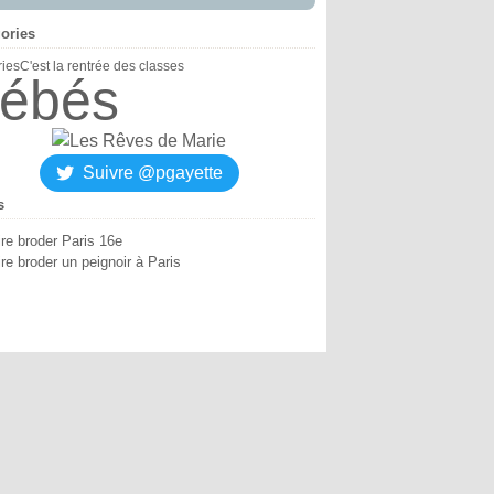
ories
ries
C'est la rentrée des classes
ébés
Suivre @pgayette
s
ire broder Paris 16e
re broder un peignoir à Paris