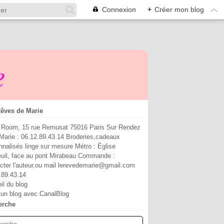
Connexion
+
Créer mon blog
e
êves de Marie
Room, 15 rue Remusat 75016 Paris Sur Rendez
Marie : 06.12.89.43.14 Broderies,cadeaux
nnalisés linge sur mesure Métro : Église
euil, face au pont Mirabeau Commande :
cter l'auteur,ou mail lerevedemarie@gmail.com
.89.43.14
il du blog
 un blog avec CanalBlog
erche