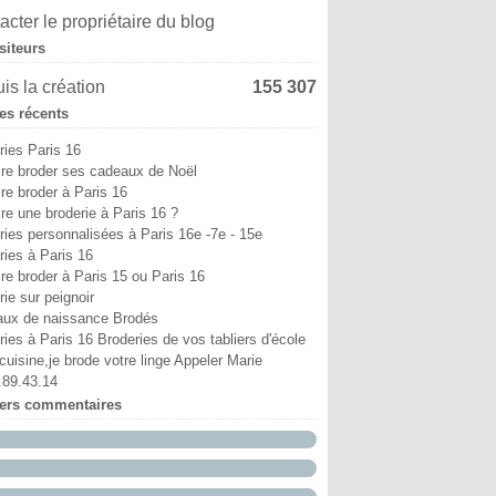
i
in
in
ût
ptembre
tobre
(6)
(4)
(9)
(5)
(13)
(8)
acter le propriétaire du blog
ril
i
i
illet
ût
ptembre
(6)
(11)
(3)
(7)
(8)
(18)
siteurs
ars
ril
ril
in
illet
ût
(12)
(7)
(6)
(10)
(2)
(1)
vrier
ars
ars
i
in
illet
(10)
(5)
(4)
(7)
(29)
(9)
is la création
155 307
nvier
vrier
vrier
ril
i
in
(15)
(38)
(12)
(5)
(6)
(5)
les récents
nvier
nvier
ars
ril
i
(52)
(17)
(14)
(2)
(8)
vrier
ars
ril
(25)
(19)
(24)
ries Paris 16
nvier
vrier
(12)
(18)
ire broder ses cadeaux de Noël
nvier
(19)
ire broder à Paris 16
ire une broderie à Paris 16 ?
ries personnalisées à Paris 16e -7e - 15e
ries à Paris 16
ire broder à Paris 15 ou Paris 16
ie sur peignoir
ux de naissance Brodés
ries à Paris 16 Broderies de vos tabliers d'école
cuisine,je brode votre linge Appeler Marie
.89.43.14
iers commentaires