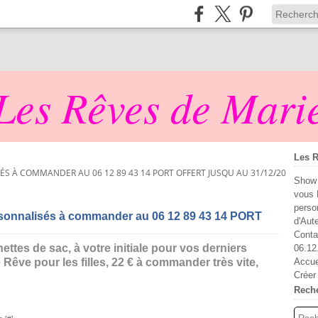
Les Rêves de Mari
Les R
ÉS À COMMANDER AU 06 12 89 43 14 PORT OFFERT JUSQU AU 31/12/2013
Show 
vous 
perso
rsonnalisés à commander au 06 12 89 43 14 PORT
d'Aut
Conta
ettes de sac, à votre initiale pour vos derniers
06.12
Rêve pour les filles, 22 € à commander très vite,
Accue
Créer
Rech