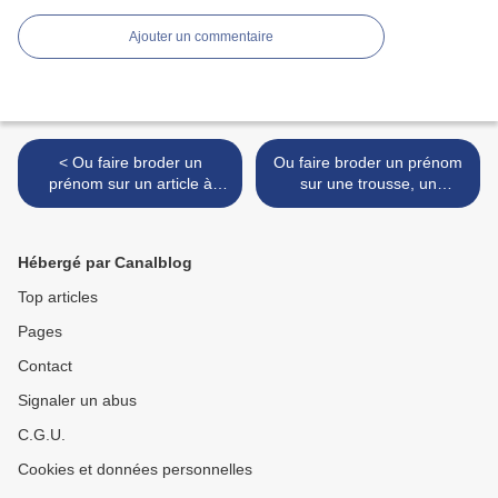
Ajouter un commentaire
< Ou faire broder un
Ou faire broder un prénom
prénom sur un article à
sur une trousse, un
PARIS voici l'adresse:Les
peignoir, ou un tee shirt à
Rêves de Marie 59 Avenue
Paris AU 06.12.89.43.14
de Suffren Paris 7.
Les Rêves de Marie >
Hébergé par Canalblog
01.45.67.64.77
Top articles
Pages
Contact
Signaler un abus
C.G.U.
Cookies et données personnelles