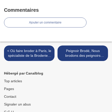
Commentaires
Ajouter un commentaire
< Où faire broder à Paris, le
Peignoir Brodé, Nous
spécialiste de la Broderie à
brodons des peignoirs
l'unité : Les Rêves de Marie
enfant ou adulte, aux Rêves
7e 06.12.89.43.14 : Marie
de Marie 06.12.89.43.14
PARIS 7e >
Hébergé par Canalblog
Top articles
Pages
Contact
Signaler un abus